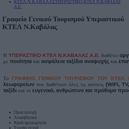
ΚΤΕΛ Ν.ΚΑΒΑΛΑΣ
ΥΠΕΡΑΣΤΙΚΟ ΚΤΕΛ N.ΚΑΒΑΛΑΣ
Α.Ε.
Γραφείο Γενικού Τουρισμού Υπεραστικού
ΚΤΕΛ Ν.Καβάλας
Η
ΥΠΕΡΑΣΤΙΚΟ ΚΤΕΛ Ν.ΚΑΒΑΛΑΣ Α.Ε.
διαθέτει
οργ
με
ποιότητα
και
ασφάλεια ταξίδια αναψυχής
και
επα
Το
ΓΡΑΦΕΙΟ ΓΕΝΙΚΟΥ ΤΟΥΡΙΣΜΟΥ ΤΟΥ ΚΤΕΛ 
λεωφορείων
που διαθέτουν όλες τις ανέσεις
(WiFi, T
ταξίδι
και το
ευγενικό, ανθρώπινο και πρόθυμο προ
Προεπιλογή
Αλφαβητικά
Κατά ημερομηνία
Τυχαία σειρά