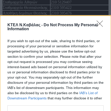
Σταθμαρχείο Αθηνών
210 5129407
Σταθμαρχείο Θεσσαλονίκης
2310 595422
Αποθήκη δεμάτων Θεσ/κης
2310 595476
Τουριστικό γραφείο ΚΤΕΛ
Καβάλας Α.Ε. (Οργανωμένα
2510 833744
ΚΤΕΛ Ν.Καβάλας -
Do Not Process My Personal
ταξίδια & μίσθωση
2510 310090
Information
πούλμαν)
If you wish to opt-out of the sale, sharing to third parties, or
Κοινωνικά δίκτυα
processing of your personal or sensitive information for
targeted advertising by us, please use the below opt-out
section to confirm your selection. Please note that after your
opt-out request is processed you may continue seeing
interest-based ads based on personal information utilized by
facebook
twitter
e-mail
us or personal information disclosed to third parties prior to
© ΓΡΑΦΕΙΟ ΓΕΝΙΚΟΥ ΤΟΥΡΙΣΜΟΥ ΥΠΕΡΑΣΤΙΚΟΥ ΚΤΕΛ
your opt-out. You may separately opt-out of the further
Ν.ΚΑΒΑΛΑΣ Α.Ε. |
ΟΡΟΙ ΧΡΗΣΗΣ
|
ΠΟΛΙΤΙΚΗ
disclosure of your personal information by third parties on the
ΑΠΟΡΡΗΤΟΥ
|
Διαχείριση
IAB’s list of downstream participants. This information may
ΚΟΡΥΦΗ
also be disclosed by us to third parties on the
IAB’s List of
Downstream Participants
that may further disclose it to other
third parties.