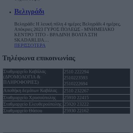
Βελιγράδι
Βελιγράδι: Η λευκή πόλη 4 ημέρες Βελιγράδι 4 ημέρες,
Απόκριες 2023 ΓΥΡΟΣ ΠΟΛΕΩΣ - ΜΝΗΜΕΙΑΚΟ
ΚΕΝΤΡΟ ΤΙΤΟ - ΒΡΑΔΙΝΗ ΒΟΛΤΑ ΣΤΗ
SKADARLIJA
…
ΠΕΡΙΣΣΟΤΕΡΑ
Τηλέφωνα επικοινωνίας
Σταθμαρχείο Καβάλας
2510 222294
(ΔΡΟΜΟΛΟΓΙΑ &
2510223593
ΠΛΗΡΟΦΟΡΙΕΣ)
2510222694
Αποθήκη δεμάτων Καβάλας
2510 232267
Σταθμαρχείο Χρυσούπολης
25910 22415
Σταθμαρχείο Ελευθερούπολης
25920 23222
Σταθμαρχείο Θάσου
25930 22162