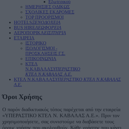
Εξωτερικού
ΗΜΕΡΗΣΙΕΣ ΟΔΙΚΩΣ
ΣΧΟΛΙΚΕΣ ΕΚΔΡΟΜΕΣ
TOP ΠΡΟΟΡΙΣΜΟΙ
HOTELS
ΞΕΝΟΔΟΧΕΙΑ
BUS HIRE
ΛΕΩΦΟΡΕΙΑ
ΑΕΡΟΠΟΡΙΚΑ
ΕΙΣΙΤΗΡΙΑ
ΕΤΑΙΡΕΙΑ
ΙΣΤΟΡΙΚΟ
ΙΣΟΛΟΓΙΣΜΟΙ -
ΠΡΟΣΚΛΗΣΕΙΣ Γ.Σ.
ΕΠΙΚΟΙΝΩΝΙΑ
ΚΤΕΛ
Ν.ΚΑΒΑΛΑΣ
ΥΠΕΡΑΣΤΙΚΟ
ΚΤΕΛ N.ΚΑΒΑΛΑΣ Α.Ε.
ΚΤΕΛ Ν.ΚΑΒΑΛΑΣ
ΥΠΕΡΑΣΤΙΚΟ ΚΤΕΛ N.ΚΑΒΑΛΑΣ
Α.Ε.
Όροι Χρήσης
O παρόν διαδικτυακός τόπος παρέχεται από την εταιρεία
«ΥΠΕΡΑΣΤΙΚΟ ΚΤΕΛ Ν. ΚΑΒΑΛΑΣ Α.Ε.». Πριν τον
χρησιμοποιήσετε, σας συνιστούμε να διαβάσετε τους
όρους χρήσης που ακολουθούν. Κάθε χρήστης που κάνει