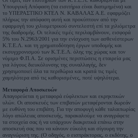
Οι τιμές των εισιτηρίων των Κ.Τ.Ε.Λ. καθορίζονται με
Υπουργική Απόφαση (τα εισιτήρια είναι διατιμημένα) και
το ΥΠΕΡΑΣΤΙΚΟ ΚΤΕΛ Ν. ΚΑΒΑΛΑΣ Α.Ε. εφαρμόζει
πλήρως την απόφαση αυτή και προκύπτουν από την
εφαρμογή του χιλιομετρικού συντελεστή επί τα χιλιόμετρα
της διαδρομής. Οι τελικές τιμές περιλαμβάνουν, εισφορά
5% του Ν.2963/2001 για την ενίσχυση των ασθενέστερων
Κ.Τ.Ε.Λ. και τη χρηματοδότηση έργων υποδομής και
εκσυγχρονισμού των Κ.Τ.Ε.Λ. όλης της χώρας και τον
νόμιμο Φ.Π.Α. Σε ορισμένες περιπτώσεις η εταιρεία μας
για λόγους διευκόλυνσης της συναλλαγής, δεν
χρησιμοποιεί όλα τα περιθώρια και κρατά τις τιμές
χαμηλότερα από τις καθορισμένες, ποτέ υψηλότερα.
Μεταφορά Αποσκευών
Απαγορεύεται η μεταφορά εύφλεκτων και εκρηκτικών
υλών. Οι αποσκευές των επιβατών μεταφέρονται δωρεάν
με ευθύνη του επιβάτη. Για την αποφυγή κάθε ταλαιπωρίας
λόγο απώλειας αποσκευής, παρακαλούμε να αναγράφετε
τα στοιχεία σας ή να υπάρχουν διακριτικά επάνω στην
αποσκευή σας που να κάνουν εύκολη και σίγουρη την
αναγνώριση της. (Ο οδηγός, ο εισπράκτορας, ο εκδότης, ο