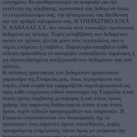
εισιτηρίου, θα αποθηκεύσουμε τα αναγκαία για την
εκτέλεση της σύμβασης, προσωπικά σας δεδομένα όπως,
το ονοματεπώνυμο σας, την ηλεκτρονική σας διεύθυνση
και τον αριθμό τηλεφώνου σας. Η ΥΠΕΡΑΣΤΙΚΟ ΚΤΕΛ
Ν. ΚΑΒΑΛΑΣ Α.Ε. δεν πουλά ούτε ενοικιάζει προσωπικά
δεδομένα σε τρίτους. Τυχόν μεταβίβαση των δεδομένων
αυτών σε τρίτους γίνεται μόνο στις περιπτώσεις που ο
νόμος επιτρέπει ή επιβάλει. Παράλληλα καταβάλει κάθε
εύλογη προσπάθεια να αποτρέψει οποιαδήποτε παράνομη ή
μη εξουσιοδοτημένη επεξεργασία των δεδομένων σας από
τρίτους.
Η πολιτική προστασίας των δεδομένων προσωπικού
χαρακτήρα της Εταιρείας μας, όπως περιγράφεται στο
παρόν, είναι ενιαία και εφαρμόζεται συμπληρωματικά ως
προς κάθε επιμέρους ειδικό κανονισμό της Εταιρείας ή και
στους όρους σύμβασης μεταφοράς ή και στους όρους
χρήσης του παρόντος διαδικτυακού τόπου ή και στους
όρους τυχόν ειδικών προγραμμάτων και υπηρεσιών. Η
Εταιρεία επιφυλάσσεται του δικαιώματός της να
τροποποιεί τους παρόντες όρους οποτεδήποτε, χωρίς
προηγούμενη ενημέρωση, πάντα όμως με γνώμονα την
διασφάλιση των προσωπικών σας δεδομένων.