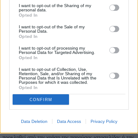
ιστοσελίδων αυτών, πραγματοποιείται με αποκλειστική
I want to opt-out of the Sharing of my
του ευθύνη.
personal data.
Opted In
Τροποποίηση των Όρων Χρήσης του παρόντος
I want to opt-out of the Sale of my
H ΥΠΕΡΑΣΤΙΚΟ ΚΤΕΛ Ν. ΚΑΒΑΛΑΣ Α.Ε. διατηρεί το
Personal Data.
δικαίωμα να τροποποιήσει τους όρους χρήσης
Opted In
οποτεδήποτε, χωρίς προηγούμενη ενημέρωση. Σε κάθε
περίπτωση οι νέοι όροι ισχύουν από την ανάρτησή και
I want to opt-out of processing my
Personal Data for Targeted Advertising.
δημοσίευσής τους στον παρόντα διαδικτυακό τόπο. Η
Opted In
πρόσβαση και χρήση μετά τον χρόνο δημοσίευσης των
νέων όρων προϋποθέτει και συνεπάγεται την
I want to opt-out of Collection, Use,
ανεπιφύλακτη αποδοχή τους από τον Χρήστη.
Retention, Sale, and/or Sharing of my
Personal Data that Is Unrelated with the
Purposes for which it was collected.
Περιορισμός της ευθύνης
Opted In
Η ΥΠΕΡΑΣΤΙΚΟ ΚΤΕΛ Ν. ΚΑΒΑΛΑΣ Α.Ε. δεν εγγυάται
για την ορθότητα ή ακρίβεια των στοιχείων που
CONFIRM
περιέχονται εδώ, είτε πρόκειται για κείμενα είτε για
φωτογραφίες είτε για οποιουδήποτε τύπου πληροφορία,
από οποιονδήποτε και αν καταχωρήθηκε αυτή και δεν
Data Deletion
Data Access
Privacy Policy
φέρει οποιαδήποτε ευθύνη για τυχόν ζημία ή απώλεια,
θετική, αποθετική ή άλλη, που τυχόν προκλήθηκε ή θα
προκληθεί από την χρήση της παρούσας ιστοσελίδας ή την