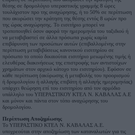
θέσης σε δρομολόγιο υπεραστικής γραμμής 8 ώρες
τουλάχιστον προ της αναχώρησης, ή το 50% σε περίπτωση
που ακυρώσει την κράτηση της θέσης εντός 8 ωρών προ
της ώρας αναχώρησης. Το εισιτήριο μπορεί να
τροποποιηθεί όσον αφορά την ημερομηνία του ταξιδιού ή
να μεταβιβαστεί σε άλλα πρόσωπα χωρίς καμία
επιβάρυνση των προσώπων αυτών (επιβαλλομένης στην
περίπτωση μεταβιβάσεως κανονικού εισιτηρίου σε
πρόσωπο το οποίο δικαιούται εισιτήριο μειωμένης τιμής ή
ελευθέρας διακινήσεως της επιστροφής των αντιστοίχων
χρημάτων στον αρχικό κάτοχο του εισιτηρίου). Εφόσον σε
κάθε περίπτωση (ακύρωσης ή μεταβολής του προορισμού
ή δρομολογίου ή αλλαγής επιβάτη ή αλλαγής ημερομηνίας)
υπάρχει θεώρηση επί του εισιτηρίου από τον αρμόδιο
υπάλληλο του ΥΠΕΡΑΣΤΙΚΟΥ ΚΤΕΛ Ν. ΚΑΒΑΛΑΣ Α.Ε
και μόνον και πάντα στον τόπο αναχώρησης του
δρομολογίου.
Περίπτωση Αποζημίωσης
Το ΥΠΕΡΑΣΤΙΚΟ ΚΤΕΛ Ν. ΚΑΒΑΛΑΣ Α.Ε.
υποχρεούται στην αποζημίωση των καταναλωτών για τις