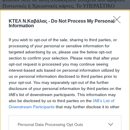
Πιστωτικές ή Χρεωστικές κάρτες. Το ΥΠΕΡΑΣΤΙΚΟ
ΚΤΕΛ Ν. ΚΑΒΑΛΑΣ Α.Ε. απλά συναινεί προς την
τράπεζα ως προς την αξία της συναλλαγής και μόνο.
ΚΤΕΛ Ν.Καβάλας -
Do Not Process My Personal
Σε τυχόν περιπτώσεις που ο αγοραστής που πραγματοποιεί
Information
την συναλλαγή δεν είναι το ίδιο πρόσωπο με τον ιδιοκτήτη
της Πιστωτικής ή Χρεωστικής Κάρτας, το ΥΠΕΡΑΣΤΙΚΟ
If you wish to opt-out of the sale, sharing to third parties, or
ΚΤΕΛ Ν. ΚΑΒΑΛΑΣ Α.Ε δεν φέρει καμία ευθύνη και
processing of your personal or sensitive information for
ούτε υποχρεούται επιστροφή χρημάτων.
targeted advertising by us, please use the below opt-out
section to confirm your selection. Please note that after your
Διασύνδεση σε άλλες ιστοσελίδες
opt-out request is processed you may continue seeing
Αυτή η ιστοσελίδα μπορεί να εμπεριέχει διασυνδέσεις και
interest-based ads based on personal information utilized by
ενδείξεις αναφορικά με άλλες ιστοσελίδες που ανήκουν
us or personal information disclosed to third parties prior to
και διατηρούνται από τρίτους. Το ΥΠΕΡΑΣΤΙΚΟ ΚΤΕΛ Ν.
your opt-out. You may separately opt-out of the further
ΚΑΒΑΛΑΣ Α.Ε. δεν χειρίζεται και σε καμία περίπτωση
disclosure of your personal information by third parties on the
δεν ελέγχει οποιαδήποτε πληροφορία, προϊόν ή υπηρεσίες
IAB’s list of downstream participants. This information may
που εμπεριέχονται σε αυτές τις ιστοσελίδες. Οι
also be disclosed by us to third parties on the
IAB’s List of
διασυνδέσεις αυτές και οι ενδείξεις εμπεριέχονται
Downstream Participants
that may further disclose it to other
ουσιαστικά για την εξυπηρέτηση των Χρηστών και δεν
third parties.
αποτελούν έγκριση από το ΥΠΕΡΑΣΤΙΚΟ ΚΤΕΛ Ν.
ΚΑΒΑΛΑΣ Α.Ε. Ο χρήστης αναγνωρίζει ότι η πρόσβαση
Personal Data Processing Opt Outs
στις ιστοσελίδες τρίτων και περαιτέρω η χρήση των