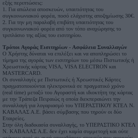
εξής περιπτώσεις:
1. Για απώλεια αποσκευών, υπαιτιότητας του
συγκοινωνιακού φορέα, ποσό ελάχιστης αποζημίωσης 30€.
2. Για την μη παραλαβή επιβάτη υπαιτιότητας του
συγκοινωνιακού φορέα από τον τόπο αναχώρησης το
τριπλάσιο της αξίας του εισιτηρίου.
Τρόποι Αγοράς Εισιτηρίων - Ασφάλεια Συναλλαγών
Ο Χρήστης δύναται να επιλέξει και να αποπληρώσει το
τίμημα της αγοράς των εισιτηρίων του μέσω Πιστωτικής ή
Χρεωστικής κάρτας VISA, VISA ELECTRON και
MASTERCARD.
Οι συναλλαγές με Πιστωτικές ή Χρεωστικές Κάρτες
πραγματοποιούνται ηλεκτρονικά σε πραγματικό χρόνο
(real time) μεταξύ του Αγοραστή και ιδιοκτήτη της κάρτας
με την Τράπεζα Πειραιώς η οποία διεκπεραιώνει την
συναλλαγή για λογαριασμό του ΥΠΕΡΑΣΤΙΚΟΥ ΚΤΕΛ Ν.
ΚΑΒΑΛΑΣ Α.Ε. βάσει σύμβασης που τηρούν οι δύο
Εταιρείες.
Στην όλη διαδικασία συναλλαγής, το ΥΠΕΡΑΣΤΙΚΟ ΚΤΕΛ
Ν. ΚΑΒΑΛΑΣ Α.Ε. δεν έχει καμία συμμετοχή και ούτε
φτάνουν ποτέ σε αυτή οποιαδήποτε στοιχεία που αφορούν