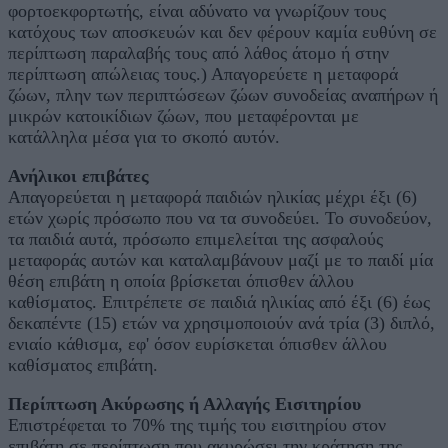
φορτοεκφορτωτής, είναι αδύνατο να γνωρίζουν τους
κατόχους των αποσκευών και δεν φέρουν καμία ευθύνη σε
περίπτωση παραλαβής τους από λάθος άτομο ή στην
περίπτωση απώλειας τους.) Απαγορεύετε η μεταφορά
ζώων, πλην των περιπτώσεων ζώων συνοδείας αναπήρων ή
μικρών κατοικίδιων ζώων, που μεταφέρονται με
κατάλληλα μέσα για το σκοπό αυτόν.
Ανήλικοι επιβάτες
Απαγορεύεται η μεταφορά παιδιών ηλικίας μέχρι έξι (6)
ετών χωρίς πρόσωπο που να τα συνοδεύει. Το συνοδεύον,
τα παιδιά αυτά, πρόσωπο επιμελείται της ασφαλούς
μεταφοράς αυτών και καταλαμβάνουν μαζί με το παιδί μία
θέση επιβάτη η οποία βρίσκεται όπισθεν άλλου
καθίσματος. Επιτρέπετε σε παιδιά ηλικίας από έξι (6) έως
δεκαπέντε (15) ετών να χρησιμοποιούν ανά τρία (3) διπλό,
ενιαίο κάθισμα, εφ' όσον ευρίσκεται όπισθεν άλλου
καθίσματος επιβάτη.
Περίπτωση Ακύρωσης ή Αλλαγής Εισιτηρίου
Επιστρέφεται το 70% της τιμής του εισιτηρίου στον
επιβάτη σε περίπτωση που ακυρώσει την κράτηση της