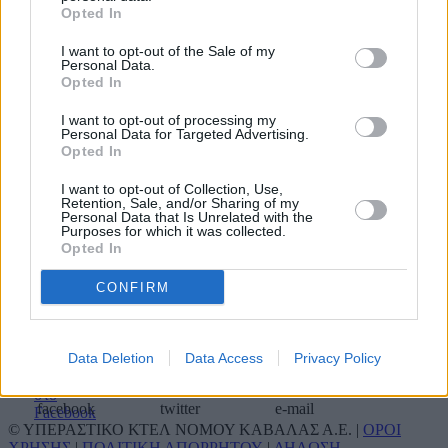
Σταθμαρχείο Χρυσούπολης
25910 22415
Opted In
Σταθμαρχείο Ελευθερούπολης
25920 23222
Σταθμαρχείο Θάσου
25930 22162
I want to opt-out of the Sale of my
Personal Data.
Opted In
I want to opt-out of processing my
Σταθμαρχείο Αθηνών
210 5129407
Personal Data for Targeted Advertising.
Σταθμαρχείο Θεσσαλονίκης
2310 595422
Opted In
Αποθήκη δεμάτων Θεσ/κης
2310 595476
I want to opt-out of Collection, Use,
Τουριστικό γραφείο ΚΤΕΛ
Retention, Sale, and/or Sharing of my
Καβάλας Α.Ε. (Οργανωμένα
2510 833744
Personal Data that Is Unrelated with the
ταξίδια & μίσθωση
2510 310090
Purposes for which it was collected.
Opted In
πούλμαν)
CONFIRM
Κοινωνικά δίκτυα
Data Deletion
Data Access
Privacy Policy
facebook
twitter
e-mail
© ΥΠΕΡΑΣΤΙΚΟ ΚΤΕΛ ΝΟΜΟΥ ΚΑΒΑΛΑΣ Α.Ε. |
ΟΡΟΙ
ΧΡΗΣΗΣ
|
ΠΟΛΙΤΙΚΗ ΑΠΟΡΡΗΤΟΥ
|
ΔΗΛΩΣΗ