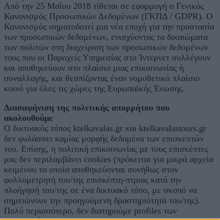
Από την 25 Μαΐου 2018 τίθεται σε εφαρμογή ο Γενικός
Κανονισμός Προσωπικών Δεδομένων (ΓΚΠΔ / GDPR). Ο
Κανονισμός σηματοδοτεί μια νέα εποχή για την προστασία
των προσωπικών δεδομένων, ενισχύοντας τα δικαιώματα
των πολιτών στη διαχείριση των προσωπικών δεδομένων
τους που οι Παροχείς Υπηρεσίας στο Ίντερνετ συλλέγουν
και αποθηκεύουν στο πλαίσιο μιας επικοινωνίας ή
συναλλαγής, και θεσπίζοντας έναν νομοθετικό πλαίσιο
κοινό για όλες τις χώρες της Ευρωπαϊκής Ένωσης.
Διασαφήνιση της πολιτικής απορρήτου που
ακολουθούμε
Ο δικτυακός τόπος ktelkavalas.gr και ktelkavalastours.gr
δεν φυλάσσει καμίας μορφής δεδομένα των επισκεπτών
του. Επίσης, η πολιτική επικοινωνίας με τους επισκέπτες
μας δεν περιλαμβάνει cookies (πρόκειται για μικρά αρχεία
κειμένου τα οποία αποθηκεύονται συνήθως στον
φυλλομετρητή του/της επισκέπτη-πτριας κατά την
πλοήγησή του/της σε ένα δικτυακό τόπο, με σκοπό να
σημειώνουν την προηγούμενη δραστηριότητά του/της).
Πολύ περισσότερο, δεν διατηρούμε profiles των