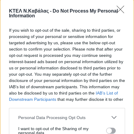
επισκεπτών μας.
ΚΤΕΛ Ν.Καβάλας -
Do Not Process My Personal
Πολιτική απορρήτου για τα cookies
Information
Το ktelkavalas.gr και το ktelkavalastours.gr χρησιμοποιεί
cookies για την καλύτερη προσωπική σας online εμπειρία
If you wish to opt-out of the sale, sharing to third parties, or
στην ιστοσελίδα μας. Το cookie είναι ένα αρχείο κειμένου
processing of your personal or sensitive information for
(text file) το οποίο τοποθετείται στον σκληρό σας δίσκο
targeted advertising by us, please use the below opt-out
από έναν διακομιστή και αποθηκεύονται στον περιηγητή
section to confirm your selection. Please note that after your
(browser) σας. Τα cookies δεν μπορούν να
opt-out request is processed you may continue seeing
χρησιμοποιηθούν για τη μετάδοση ιών στον υπολογιστή
interest-based ads based on personal information utilized by
σας και δεν εκτελούν προγράμματα. Τα cookies
us or personal information disclosed to third parties prior to
ανατίθενται αποκλειστικά σε εσάς και μπορούν να
your opt-out. You may separately opt-out of the further
διαβαστούν μόνο από τον τομέα web server που εξέδωσε
disclosure of your personal information by third parties on the
τα cookies σε εσάς.
IAB’s list of downstream participants. This information may
also be disclosed by us to third parties on the
IAB’s List of
Τηλέφωνα επικοινωνίας
Downstream Participants
that may further disclose it to other
third parties.
Σταθμαρχείο Καβάλας
2510 222294
(ΔΡΟΜΟΛΟΓΙΑ &
2510223593
Personal Data Processing Opt Outs
ΠΛΗΡΟΦΟΡΙΕΣ)
2510222694
Αποθήκη δεμάτων Καβάλας
2510 232267
I want to opt-out of the Sharing of my
personal data.