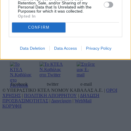
Σταθμαρχείο Αθηνών
210 5129407
Retention, Sale, and/or Sharing of my
Personal Data that Is Unrelated with the
Σταθμαρχείο Θεσσαλονίκης
2310 595422
Purposes for which it was collected.
Αποθήκη δεμάτων Θεσ/κης
2310 595476
Opted In
Τουριστικό γραφείο ΚΤΕΛ
Καβάλας Α.Ε. (Οργανωμένα
2510 833744
CONFIRM
ταξίδια & μίσθωση
2510 310090
πούλμαν)
Data Deletion
Data Access
Privacy Policy
Κοινωνικά δίκτυα
facebook
twitter
e-mail
© ΥΠΕΡΑΣΤΙΚΟ ΚΤΕΛ ΝΟΜΟΥ ΚΑΒΑΛΑΣ Α.Ε. |
ΟΡΟΙ
ΧΡΗΣΗΣ
|
ΠΟΛΙΤΙΚΗ ΑΠΟΡΡΗΤΟΥ
|
ΔΗΛΩΣΗ
ΠΡΟΣΒΑΣΙΜΟΤΗΤΑΣ
|
Διαχείριση
|
WebMail
ΚΟΡΥΦΗ