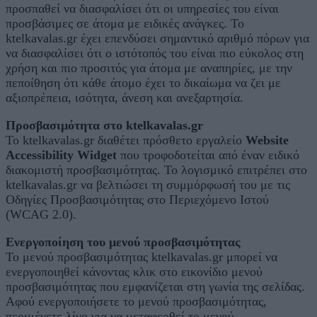
προσπαθεί να διασφαλίσει ότι οι υπηρεσίες του είναι
προσβάσιμες σε άτομα με ειδικές ανάγκες. Το
ktelkavalas.gr έχει επενδύσει σημαντικό αριθμό πόρων για
να διασφαλίσει ότι ο ιστότοπός του είναι πιο εύκολος στη
χρήση και πιο προσιτός για άτομα με αναπηρίες, με την
πεποίθηση ότι κάθε άτομο έχει το δικαίωμα να ζει με
αξιοπρέπεια, ισότητα, άνεση και ανεξαρτησία.
Προσβασιμότητα στο ktelkavalas.gr
Το ktelkavalas.gr διαθέτει πρόσθετο εργαλείο
Website
Accessibility Widget
που τροφοδοτείται από έναν ειδικό
διακομιστή προσβασιμότητας. Το λογισμικό επιτρέπει στο
ktelkavalas.gr να βελτιώσει τη συμμόρφωσή του με τις
Οδηγίες Προσβασιμότητας στο Περιεχόμενο Ιστού
(WCAG 2.0).
Ενεργοποίηση του μενού προσβασιμότητας
Το μενού προσβασιμότητας ktelkavalas.gr μπορεί να
ενεργοποιηθεί κάνοντας κλικ στο εικονίδιο μενού
προσβασιμότητας που εμφανίζεται στη γωνία της σελίδας.
Αφού ενεργοποιήσετε το μενού προσβασιμότητας,
περιμένετε λίγο για να μεταφερθεί το μενού