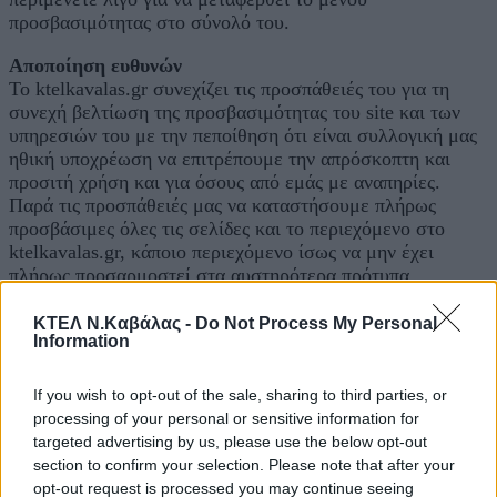
προσβασιμότητας στο σύνολό του.
Αποποίηση ευθυνών
Το ktelkavalas.gr συνεχίζει τις προσπάθειές του για τη
συνεχή βελτίωση της προσβασιμότητας του site και των
υπηρεσιών του με την πεποίθηση ότι είναι συλλογική μας
ηθική υποχρέωση να επιτρέπουμε την απρόσκοπτη και
προσιτή χρήση και για όσους από εμάς με αναπηρίες.
Παρά τις προσπάθειές μας να καταστήσουμε πλήρως
προσβάσιμες όλες τις σελίδες και το περιεχόμενο στο
ktelkavalas.gr, κάποιο περιεχόμενο ίσως να μην έχει
πλήρως προσαρμοστεί στα αυστηρότερα πρότυπα
προσβασιμότητας. Αυτό μπορεί να οφείλεται στο να μην
έχει βρεθεί ή προσδιοριστεί η καταλληλότερη τεχνολογική
ΚΤΕΛ Ν.Καβάλας -
Do Not Process My Personal
Information
λύση.
Εδώ για σας
If you wish to opt-out of the sale, sharing to third parties, or
Εάν αντιμετωπίζετε δυσκολίες με οποιοδήποτε
processing of your personal or sensitive information for
περιεχόμενο στο ktelkavalas.gr ή χρειάζεστε βοήθεια σε
targeted advertising by us, please use the below opt-out
οποιοδήποτε μέρος του ιστότοπού μας, παρακαλούμε
section to confirm your selection. Please note that after your
επικοινωνήστε μαζί μας κατά τις εργάσιμες ώρες και θα
opt-out request is processed you may continue seeing