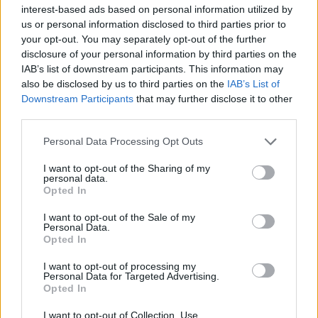
χαρούμε να σας βοηθήσουμε.
interest-based ads based on personal information utilized by
us or personal information disclosed to third parties prior to
Επικοινωνία
your opt-out. You may separately opt-out of the further
Εάν επιθυμείτε να αναφέρετε κάποιο ζήτημα
disclosure of your personal information by third parties on the
προσβασιμότητας, έχετε οποιεσδήποτε ερωτήσεις ή
IAB’s list of downstream participants. This information may
χρειάζεστε βοήθεια, επικοινωνήστε με την Υποστήριξη
also be disclosed by us to third parties on the
IAB’s List of
στην ηλεκτρονική διεύθυνση αλληλογραφίας:
Downstream Participants
that may further disclose it to other
info@ktelkavalas.gr
.
third parties.
Τηλέφωνα επικοινωνίας
Personal Data Processing Opt Outs
I want to opt-out of the Sharing of my
Σταθμαρχείο Καβάλας
2510 222294
personal data.
(ΔΡΟΜΟΛΟΓΙΑ &
2510223593
Opted In
ΠΛΗΡΟΦΟΡΙΕΣ)
2510222694
Αποθήκη δεμάτων Καβάλας
2510 232267
I want to opt-out of the Sale of my
Personal Data.
Σταθμαρχείο Χρυσούπολης
25910 22415
Opted In
Σταθμαρχείο Ελευθερούπολης
25920 23222
Σταθμαρχείο Θάσου
25930 22162
I want to opt-out of processing my
Personal Data for Targeted Advertising.
Opted In
I want to opt-out of Collection, Use,