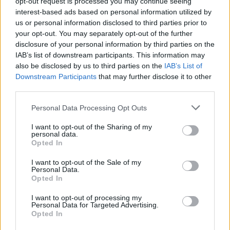
opt-out request is processed you may continue seeing
interest-based ads based on personal information utilized by
us or personal information disclosed to third parties prior to
1
your opt-out. You may separately opt-out of the further
disclosure of your personal information by third parties on the
Χάρτης σταθμαρχείων
IAB’s list of downstream participants. This information may
also be disclosed by us to third parties on the
IAB’s List of
Downstream Participants
that may further disclose it to other
third parties.
Τηλέφωνα επικοινωνίας
Personal Data Processing Opt Outs
Σταθμαρχείο Καβάλας
2510 222294
I want to opt-out of the Sharing of my
(ΔΡΟΜΟΛΟΓΙΑ &
2510223593
personal data.
ΠΛΗΡΟΦΟΡΙΕΣ)
2510222694
Opted In
Αποθήκη δεμάτων Καβάλας
2510 232267
I want to opt-out of the Sale of my
Σταθμαρχείο Χρυσούπολης
25910 22415
Personal Data.
Σταθμαρχείο Ελευθερούπολης
25920 23222
Opted In
Σταθμαρχείο Θάσου
25930 22162
I want to opt-out of processing my
Personal Data for Targeted Advertising.
Opted In
Σταθμαρχείο Αθηνών
210 5129407