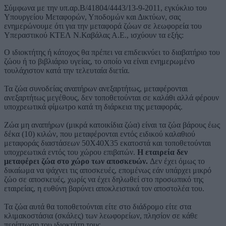
Σύμφωνα με την υπ.αρ.Β/41804/4443/13-9-2011, εγκύκλιο του
Υπουργείου Μεταφορών, Υποδομών και Δικτύων, σας
ενημερώνουμε ότι για την μεταφορά ζώων σε λεωφορεία του
Υπεραστικού ΚΤΕΛ Ν.Καβάλας Α.Ε., ισχύουν τα εξής:
Ο ιδιοκτήτης ή κάτοχος θα πρέπει να επιδεικνύει το διαβατήριο του
ζώου ή το βιβλιάριο υγείας, το οποίο να είναι ενημερωμένο
τουλάχιστον κατά την τελευταία διετία.
Τα ζώα συνοδείας αναπήρων ανεξαρτήτως, μεταφέρονται
ανεξαρτήτως μεγέθους, δεν τοποθετούνται σε καλάθι αλλά φέρουν
υποχρεωτικά φίμωτρο κατά τη διάρκεια της μεταφοράς.
Ζώα μη αναπήρων (μικρά κατοικίδια ζώα) είναι τα ζώα βάρους έως
δέκα (10) κιλών, που μεταφέρονται εντός ειδικού καλαθιού
μεταφοράς διαστάσεων 50Χ40X35 εκατοστά και τοποθετούνται
υποχρεωτικά εντός του χώρου επιβατών.
Η εταιρεία δεν
μεταφέρει ζώα στο χώρο των αποσκευών.
Δεν έχει όμως το
δικαίωμα να ψάχνει τις αποσκευές, επομένως εάν υπάρχει μικρό
ζώο σε αποσκευές, χωρίς να έχει δηλωθεί στο προσωπικό της
εταιρείας, η ευθύνη βαρύνει αποκλειστικά τον αποστολέα του.
Τα ζώα αυτά θα τοποθετούνται είτε στο διάδρομο είτε στα
κλιμακοστάσια (σκάλες) των λεωφορείων, πλησίον σε κάθε
περίπτωση του ιδιοκτήτη τους.