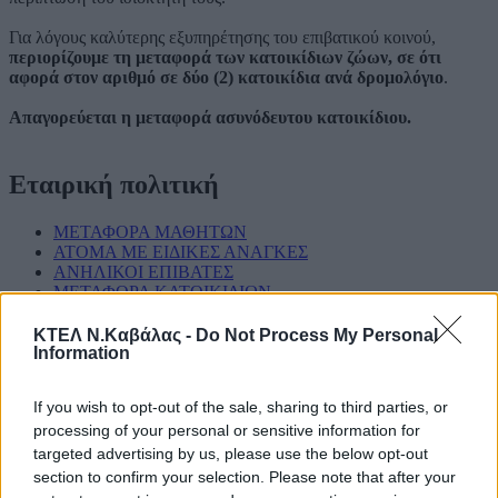
Για λόγους καλύτερης εξυπηρέτησης του επιβατικού κοινού,
περιορίζουμε τη μεταφορά των κατοικίδιων ζώων, σε ότι
αφορά στον αριθμό σε δύο (2) κατοικίδια ανά δρομολόγιο
.
Απαγορεύεται η μεταφορά ασυνόδευτου κατοικίδιου.
Εταιρική πολιτική
ΜΕΤΑΦΟΡΑ ΜΑΘΗΤΩΝ
ΑΤΟΜΑ ΜΕ ΕΙΔΙΚΕΣ ΑΝΑΓΚΕΣ
ΑΝΗΛΙΚΟΙ ΕΠΙΒΑΤΕΣ
ΜΕΤΑΦΟΡΑ ΚΑΤΟΙΚΙΔΙΩΝ
ΑΠΟΛΕΣΘΕΝΤΑ
ΚΤΕΛ Ν.Καβάλας -
Do Not Process My Personal
Information
Πληροφορίες δρομολογίων
If you wish to opt-out of the sale, sharing to third parties, or
processing of your personal or sensitive information for
Κρατήσεις εισιτηρίων
targeted advertising by us, please use the below opt-out
section to confirm your selection. Please note that after your