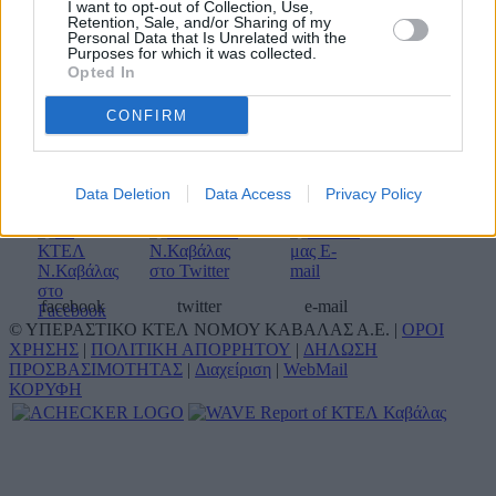
I want to opt-out of Collection, Use,
Σταθμαρχείο Θεσσαλονίκης
2310 595422
Retention, Sale, and/or Sharing of my
Personal Data that Is Unrelated with the
Αποθήκη δεμάτων Θεσ/κης
2310 595476
Purposes for which it was collected.
Τουριστικό γραφείο ΚΤΕΛ
Opted In
Καβάλας Α.Ε. (Οργανωμένα
2510 833744
ταξίδια & μίσθωση
2510 310090
CONFIRM
πούλμαν)
Κοινωνικά δίκτυα
Data Deletion
Data Access
Privacy Policy
facebook
twitter
e-mail
© ΥΠΕΡΑΣΤΙΚΟ ΚΤΕΛ ΝΟΜΟΥ ΚΑΒΑΛΑΣ Α.Ε. |
ΟΡΟΙ
ΧΡΗΣΗΣ
|
ΠΟΛΙΤΙΚΗ ΑΠΟΡΡΗΤΟΥ
|
ΔΗΛΩΣΗ
ΠΡΟΣΒΑΣΙΜΟΤΗΤΑΣ
|
Διαχείριση
|
WebMail
ΚΟΡΥΦΗ