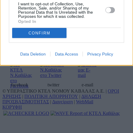
Σταθμαρχείο Αθηνών
210 5129407
I want to opt-out of Collection, Use,
Retention, Sale, and/or Sharing of my
Σταθμαρχείο Θεσσαλονίκης
2310 595422
Personal Data that Is Unrelated with the
Αποθήκη δεμάτων Θεσ/κης
2310 595476
Purposes for which it was collected.
Opted In
Τουριστικό γραφείο ΚΤΕΛ
Καβάλας Α.Ε. (Οργανωμένα
2510 833744
ταξίδια & μίσθωση
2510 310090
CONFIRM
πούλμαν)
Κοινωνικά δίκτυα
Data Deletion
Data Access
Privacy Policy
facebook
twitter
e-mail
© ΥΠΕΡΑΣΤΙΚΟ ΚΤΕΛ ΝΟΜΟΥ ΚΑΒΑΛΑΣ Α.Ε. |
ΟΡΟΙ
ΧΡΗΣΗΣ
|
ΠΟΛΙΤΙΚΗ ΑΠΟΡΡΗΤΟΥ
|
ΔΗΛΩΣΗ
ΠΡΟΣΒΑΣΙΜΟΤΗΤΑΣ
|
Διαχείριση
|
WebMail
ΚΟΡΥΦΗ