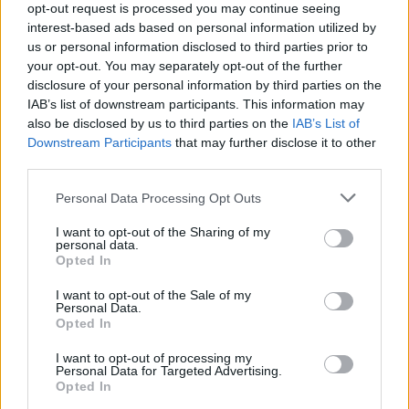
opt-out request is processed you may continue seeing
ΔΡΟΜΟΛΟΓΙΑ ΓΙΑ ΑΡΧΑΙΟ ΘΕΑΤΡΟ ΦΙΛΙΠΠΩΝ
interest-based ads based on personal information utilized by
us or personal information disclosed to third parties prior to
ΙΟΥΛΙΟΣ - ΑΥΓΟΥΣΤΟΣ - ΣΕΠΤΕΜΒΡΙΟΣ 2026 ΩΡΑ
your opt-out. You may separately opt-out of the further
ΑΝΑΧΩΡΗΣΗ ΑΠΟ ΤΟ ΚΤΕΛ ΚΑΒΑΛΑΣΕΠΙΣΤΡΟΦΗ
disclosure of your personal information by third parties on the
ΑΠΟ ΑΡΧΑΙΟ ΘΕΑΤΡΟ ΦΙΛΙΠΠΩΝ 20
…
IAB’s list of downstream participants. This information may
ΠΕΡΙΣΣΟΤΕΡΑ
also be disclosed by us to third parties on the
IAB’s List of
1
Downstream Participants
that may further disclose it to other
third parties.
Τηλέφωνα επικοινωνίας
Personal Data Processing Opt Outs
Σταθμαρχείο Καβάλας
2510 222294
I want to opt-out of the Sharing of my
(ΔΡΟΜΟΛΟΓΙΑ &
2510223593
personal data.
ΠΛΗΡΟΦΟΡΙΕΣ)
2510222694
Opted In
Αποθήκη δεμάτων Καβάλας
2510 232267
I want to opt-out of the Sale of my
Σταθμαρχείο Χρυσούπολης
25910 22415
Personal Data.
Σταθμαρχείο Ελευθερούπολης
25920 23222
Opted In
Σταθμαρχείο Θάσου
25930 22162
I want to opt-out of processing my
Personal Data for Targeted Advertising.
Opted In