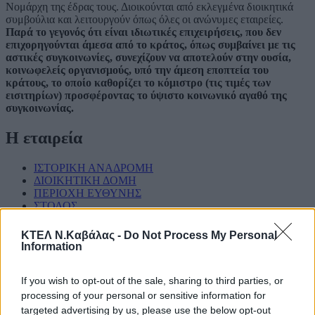
Νομάρχη της έδρας τους. Διοικούνται από εκλεγμένα διοικητικά
συμβούλια και λειτουργούν όπως όλες οι ανώνυμες εταιρείες.
Παρά το γεγονός ότι είναι ιδιωτικές επιχειρήσεις, που δεν
επιχορηγούνται άμεσα από το κράτος, όπως συμβαίνει με τις
αστικές συγκοινωνίες, συνεχίζουν να αποτελούν στην ουσία,
κοινωφελείς οργανισμούς, υπό την άμεση εποπτεία του
κράτους, το οποίο καθορίζει το κόμιστρο (τις τιμές των
εισιτηρίων) προσφέροντας το ύψιστο κοινωνικό αγαθό της
συγκοινωνίας.
Η εταιρεία
ΙΣΤΟΡΙΚΗ ΑΝΑΔΡΟΜΗ
ΔΙΟΙΚΗΤΙΚΗ ΔΟΜΗ
ΠΕΡΙΟΧΗ ΕΥΘΥΝΗΣ
ΣΤΟΛΟΣ
ΛΕΙΤΟΥΡΓΙΑ
ΕΠΕΝΔΥΣΕΙΣ
ΚΤΕΛ Ν.Καβάλας -
Do Not Process My Personal
ΙΣΟΛΟΓΙΣΜΟΙ - ΠΡΟΣΚΛΗΣΕΙΣ
Information
Πληροφορίες δρομολογίων
If you wish to opt-out of the sale, sharing to third parties, or
processing of your personal or sensitive information for
targeted advertising by us, please use the below opt-out