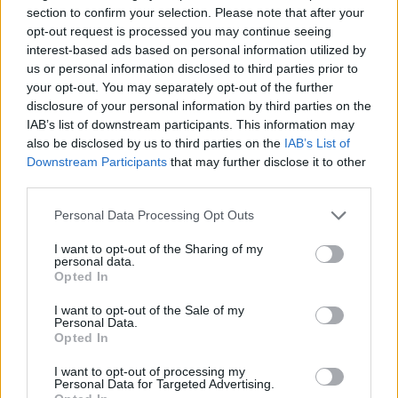
section to confirm your selection. Please note that after your
Κρατήσεις εισιτηρίων
opt-out request is processed you may continue seeing
interest-based ads based on personal information utilized by
us or personal information disclosed to third parties prior to
your opt-out. You may separately opt-out of the further
disclosure of your personal information by third parties on the
1
IAB’s list of downstream participants. This information may
also be disclosed by us to third parties on the
IAB’s List of
Χάρτης σταθμαρχείων
Downstream Participants
that may further disclose it to other
third parties.
Personal Data Processing Opt Outs
Τηλέφωνα επικοινωνίας
I want to opt-out of the Sharing of my
personal data.
Σταθμαρχείο Καβάλας
2510 222294
Opted In
(ΔΡΟΜΟΛΟΓΙΑ &
2510223593
ΠΛΗΡΟΦΟΡΙΕΣ)
2510222694
I want to opt-out of the Sale of my
Αποθήκη δεμάτων Καβάλας
2510 232267
Personal Data.
Opted In
Σταθμαρχείο Χρυσούπολης
25910 22415
Σταθμαρχείο Ελευθερούπολης
25920 23222
I want to opt-out of processing my
Σταθμαρχείο Θάσου
25930 22162
Personal Data for Targeted Advertising.