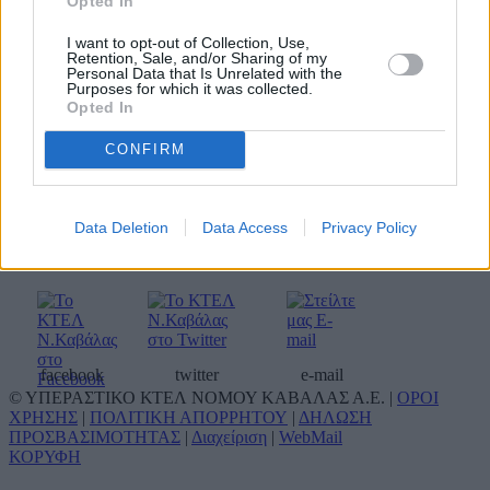
Opted In
I want to opt-out of Collection, Use,
Retention, Sale, and/or Sharing of my
Σταθμαρχείο Αθηνών
210 5129407
Personal Data that Is Unrelated with the
Purposes for which it was collected.
Σταθμαρχείο Θεσσαλονίκης
2310 595422
Opted In
Αποθήκη δεμάτων Θεσ/κης
2310 595476
Τουριστικό γραφείο ΚΤΕΛ
CONFIRM
Καβάλας Α.Ε. (Οργανωμένα
2510 833744
ταξίδια & μίσθωση
2510 310090
πούλμαν)
Data Deletion
Data Access
Privacy Policy
Κοινωνικά δίκτυα
facebook
twitter
e-mail
© ΥΠΕΡΑΣΤΙΚΟ ΚΤΕΛ ΝΟΜΟΥ ΚΑΒΑΛΑΣ Α.Ε. |
ΟΡΟΙ
ΧΡΗΣΗΣ
|
ΠΟΛΙΤΙΚΗ ΑΠΟΡΡΗΤΟΥ
|
ΔΗΛΩΣΗ
ΠΡΟΣΒΑΣΙΜΟΤΗΤΑΣ
|
Διαχείριση
|
WebMail
ΚΟΡΥΦΗ