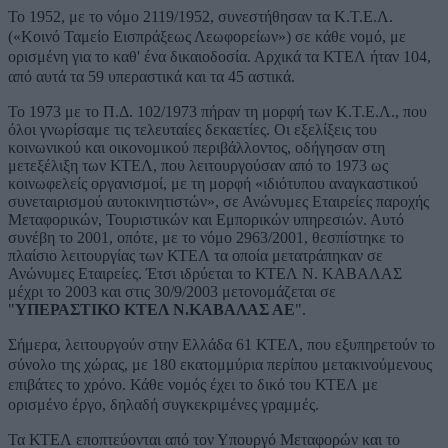
Το 1952, με το νόμο 2119/1952, συνεστήθησαν τα Κ.Τ.Ε.Λ.
(«Κοινό Ταμείο Εισπράξεως Λεωφορείων») σε κάθε νομό, με
ορισμένη για το καθ' ένα δικαιοδοσία. Αρχικά τα ΚΤΕΛ ήταν 104,
από αυτά τα 59 υπεραστικά και τα 45 αστικά.
Το 1973 με το Π.Δ. 102/1973 πήραν τη μορφή των Κ.Τ.Ε.Λ., που
όλοι γνωρίσαμε τις τελευταίες δεκαετίες. Οι εξελίξεις του
κοινωνικού και οικονομικού περιβάλλοντος, οδήγησαν στη
μετεξέλιξη των ΚΤΕΛ, που λειτουργούσαν από το 1973 ως
κοινωφελείς οργανισμοί, με τη μορφή «ιδιότυπου αναγκαστικού
συνεταιρισμού αυτοκινητιστών», σε Ανώνυμες Εταιρείες παροχής
Μεταφορικών, Τουριστικών και Εμπορικών υπηρεσιών. Αυτό
συνέβη το 2001, οπότε, με το νόμο 2963/2001, θεσπίστηκε το
πλαίσιο λειτουργίας των ΚΤΕΛ τα οποία μετατράπηκαν σε
Ανώνυμες Εταιρείες. Έτσι ιδρύεται το ΚΤΕΛ Ν. ΚΑΒΑΛΑΣ
μέχρι το 2003 και στις 30/9/2003 μετονομάζεται σε
"
ΥΠΕΡΑΣΤΙΚΟ ΚΤΕΛ Ν.ΚΑΒΑΛΑΣ ΑΕ
".
Σήμερα, λειτουργούν στην Ελλάδα 61 ΚΤΕΛ, που εξυπηρετούν το
σύνολο της χώρας, με 180 εκατομμύρια περίπου μετακινούμενους
επιβάτες το χρόνο. Κάθε νομός έχει το δικό του ΚΤΕΛ με
ορισμένο έργο, δηλαδή συγκεκριμένες γραμμές.
Τα ΚΤΕΛ εποπτεύονται από τον Υπουργό Μεταφορών και το