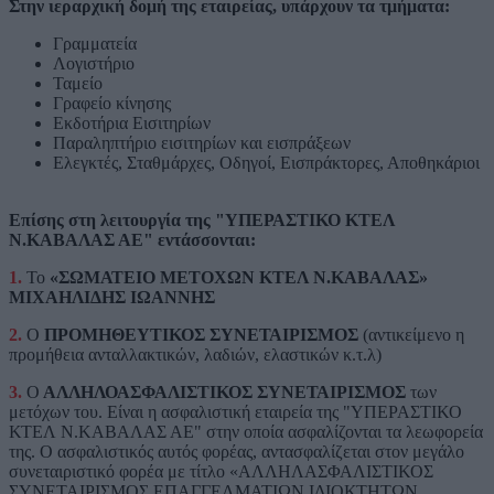
Στην ιεραρχική δομή της εταιρείας, υπάρχουν τα τμήματα:
Γραμματεία
Λογιστήριο
Ταμείο
Γραφείο κίνησης
Εκδοτήρια Εισιτηρίων
Παραληπτήριο εισιτηρίων και εισπράξεων
Ελεγκτές, Σταθμάρχες, Οδηγοί, Εισπράκτορες, Αποθηκάριοι
Επίσης στη λειτουργία της "ΥΠΕΡΑΣΤΙΚΟ ΚΤΕΛ
Ν.ΚΑΒΑΛΑΣ ΑΕ" εντάσσονται:
1.
Το
«ΣΩΜΑΤΕΙΟ ΜΕΤΟΧΩΝ ΚΤΕΛ Ν.ΚΑΒΑΛΑΣ
»
ΜΙΧΑΗΛΙΔΗΣ ΙΩΑΝΝΗΣ
2.
Ο
ΠΡΟΜΗΘΕΥΤΙΚΟΣ ΣΥΝΕΤΑΙΡΙΣΜΟΣ
(αντικείμενο η
προμήθεια ανταλλακτικών, λαδιών, ελαστικών κ.τ.λ)
3.
Ο
ΑΛΛΗΛΟΑΣΦΑΛΙΣΤΙΚΟΣ ΣΥΝΕΤΑΙΡΙΣΜΟΣ
των
μετόχων του. Είναι η ασφαλιστική εταιρεία της "ΥΠΕΡΑΣΤΙΚΟ
ΚΤΕΛ Ν.ΚΑΒΑΛΑΣ ΑΕ" στην οποία ασφαλίζονται τα λεωφορεία
της. Ο ασφαλιστικός αυτός φορέας, αντασφαλίζεται στον μεγάλο
συνεταιριστικό φορέα με τίτλο «ΑΛΛΗΛΑΣΦΑΛΙΣΤΙΚΟΣ
ΣΥΝΕΤΑΙΡΙΣΜΟΣ ΕΠΑΓΓΕΛΜΑΤΙΩΝ ΙΔΙΟΚΤΗΤΩΝ