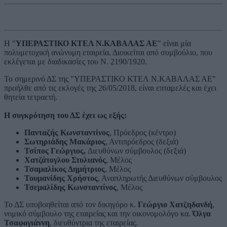
H "
ΥΠΕΡΑΣΤΙΚΟ ΚΤΕΛ Ν.ΚΑΒΑΛΑΣ ΑΕ
" είναι μία
πολυμετοχική ανώνυμη εταιρεία. Διοικείται από συμβούλιο, που
εκλέγεται με διαδικασίες του Ν. 2190/1920.
Το σημερινό ΔΣ της "ΥΠΕΡΑΣΤΙΚΟ ΚΤΕΛ Ν.ΚΑΒΑΛΑΣ ΑΕ"
προήλθε από τις εκλογές της 26/05/2018, είναι επταμελές και έχει
θητεία τετραετή.
Η συγκρότηση του ΔΣ έχει ως εξής:
Πανταζής Κωνσταντίνος
, Πρόεδρος (κέντρο)
Σωτηριάδης Μακάριος
, Αντιπρόεδρος (δεξιά)
Τσίπος Γεώργιος,
Διευθύνων σύμβουλος (δεξιά)
Χατζάτογλου Στυλιανός
, Μέλος
Τσαμαλίκος Δημήτριος
, Μέλος
Τουμανίδης Χρήστος
, Αναπληρωτής Διευθύνων σύμβουλος
Τσεμαλίδης Κωνσταντίνος
, Μέλος
Το ΔΣ υποβοηθείται από τον δικηγόρο κ.
Γεώργιο Χατζηδανδή
,
νομικό σύμβουλο της εταιρείας και την οικονομολόγο κα.
Όλγα
Τσαφογιάννη
, διευθύντρια της εταιρείας.