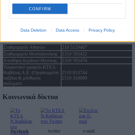
Αποθήκη δεμάτων Καβάλας
2510 232267
Σταθμαρχείο Χρυσούπολης
25910 22415
CONFIRM
Σταθμαρχείο Ελευθερούπολης
25920 23222
Σταθμαρχείο Θάσου
25930 22162
Data Deletion
Data Access
Privacy Policy
Σταθμαρχείο Αθηνών
210 5129407
Σταθμαρχείο Θεσσαλονίκης
2310 595422
Αποθήκη δεμάτων Θεσ/κης
2310 595476
Τουριστικό γραφείο ΚΤΕΛ
Καβάλας Α.Ε. (Οργανωμένα
2510 833744
ταξίδια & μίσθωση
2510 310090
πούλμαν)
Κοινωνικά δίκτυα
facebook
twitter
e-mail