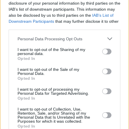
disclosure of your personal information by third parties on the
Πληροφορίες δρομολογίων
IAB’s list of downstream participants. This information may
also be disclosed by us to third parties on the
IAB’s List of
Downstream Participants
that may further disclose it to other
third parties.
Κρατήσεις εισιτηρίων
Personal Data Processing Opt Outs
I want to opt-out of the Sharing of my
personal data.
Opted In
1
I want to opt-out of the Sale of my
Χάρτης σταθμαρχείων
Personal Data.
Opted In
I want to opt-out of processing my
Personal Data for Targeted Advertising.
Τηλέφωνα επικοινωνίας
Opted In
I want to opt-out of Collection, Use,
Σταθμαρχείο Καβάλας
2510 222294
Retention, Sale, and/or Sharing of my
(ΔΡΟΜΟΛΟΓΙΑ &
Personal Data that Is Unrelated with the
2510223593
Purposes for which it was collected.
ΠΛΗΡΟΦΟΡΙΕΣ)
2510222694
Opted In