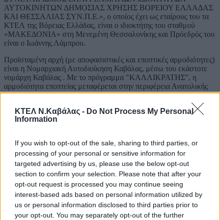
ΑΥΤΟΚΙΝΗΤΩΝ ΔΗΜΟΣΙΑΣ ΧΡΗΣΗΣ ΒΟΡΕΙΟΥ ΕΛΛΑΔΑΣ
ΚΑΙ ΘΕΣΣΑΛΙΑΣ ΣΥΝ.Π.Ε.», ο οποίος έχει ως εταίρους του τα
ΚΤΕΛ της Βόρειας Ελλάδας, είναι ο ιδιοκτήτης του σταθμού
«ΜΑΚΕΔΟΝΙΑ» στη Μενεμένη Θεσσαλονίκης και Πρόεδρός του
είναι ο Ιωάννης Λάμπρου.
Προϊσταμένη αρχή (με αποφασιστικές και εποπτικές αρμοδιότητες)
είναι η Νομαρχιακή Αυτοδιοίκηση Καβάλας, μέσω του εκάστοτε
νομάρχη Καβάλας . Με το πρόγραμμα "ΚΑΛΛΙΚΡΑΤΗΣ", η
αρμοδιότητα εποπτείας μεταφέρεται στην περιφέρεια Ανατολικής
Μακεδονίας και Θράκης.
ΚΤΕΛ Ν.Καβάλας -
Do Not Process My Personal
Απώτατος «προϊστάμενος» όλων των ΚΤΕΛ είναι ο εκάστοτε
Information
Υπουργός Μεταφορών και Επικοινωνιών.
Η εταιρεία
If you wish to opt-out of the sale, sharing to third parties, or
processing of your personal or sensitive information for
ΙΣΤΟΡΙΚΗ ΑΝΑΔΡΟΜΗ
targeted advertising by us, please use the below opt-out
ΔΙΟΙΚΗΤΙΚΗ ΔΟΜΗ
section to confirm your selection. Please note that after your
ΠΕΡΙΟΧΗ ΕΥΘΥΝΗΣ
opt-out request is processed you may continue seeing
ΣΤΟΛΟΣ
interest-based ads based on personal information utilized by
ΛΕΙΤΟΥΡΓΙΑ
us or personal information disclosed to third parties prior to
ΕΠΕΝΔΥΣΕΙΣ
ΙΣΟΛΟΓΙΣΜΟΙ - ΠΡΟΣΚΛΗΣΕΙΣ
your opt-out. You may separately opt-out of the further