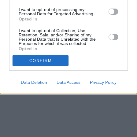
I want to opt-out of processing my
Personal Data for Targeted Advertising.
Opted In
facebook
twitter
e-mail
I want to opt-out of Collection, Use,
© ΓΡΑΦΕΙΟ ΓΕΝΙΚΟΥ ΤΟΥΡΙΣΜΟΥ ΥΠΕΡΑΣΤΙΚΟΥ ΚΤΕΛ
Retention, Sale, and/or Sharing of my
Ν.ΚΑΒΑΛΑΣ Α.Ε. |
ΟΡΟΙ ΧΡΗΣΗΣ
|
ΠΟΛΙΤΙΚΗ
Personal Data that Is Unrelated with the
Purposes for which it was collected.
ΑΠΟΡΡΗΤΟΥ
|
Διαχείριση
Opted In
ΚΟΡΥΦΗ
CONFIRM
Data Deletion
Data Access
Privacy Policy