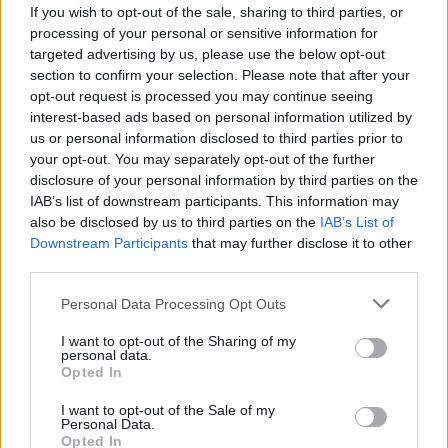
If you wish to opt-out of the sale, sharing to third parties, or
processing of your personal or sensitive information for
Σταθμαρχείο Καβάλας
2510 222294
targeted advertising by us, please use the below opt-out
(ΔΡΟΜΟΛΟΓΙΑ &
2510223593
section to confirm your selection. Please note that after your
ΠΛΗΡΟΦΟΡΙΕΣ)
2510222694
opt-out request is processed you may continue seeing
Αποθήκη δεμάτων Καβάλας
2510 232267
interest-based ads based on personal information utilized by
Σταθμαρχείο Χρυσούπολης
25910 22415
us or personal information disclosed to third parties prior to
Σταθμαρχείο Ελευθερούπολης
25920 23222
your opt-out. You may separately opt-out of the further
Σταθμαρχείο Θάσου
25930 22162
disclosure of your personal information by third parties on the
IAB’s list of downstream participants. This information may
also be disclosed by us to third parties on the
IAB’s List of
Downstream Participants
that may further disclose it to other
Σταθμαρχείο Αθηνών
210 5129407
third parties.
Σταθμαρχείο Θεσσαλονίκης
2310 595422
Αποθήκη δεμάτων Θεσ/κης
2310 595476
Personal Data Processing Opt Outs
Τουριστικό γραφείο ΚΤΕΛ
Καβάλας Α.Ε. (Οργανωμένα
2510 833744
I want to opt-out of the Sharing of my
personal data.
ταξίδια & μίσθωση
2510 310090
Opted In
πούλμαν)
I want to opt-out of the Sale of my
Κοινωνικά δίκτυα
Personal Data.
Opted In