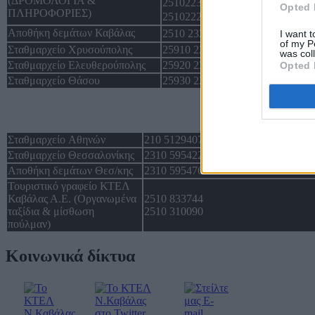
(ΔΡΟΜΟΛΟΓΙΑ &
2510223593
Opted 
ΠΛΗΡΟΦΟΡΙΕΣ)
2510222694
Αποθήκη δεμάτων Καβάλας
2510 232267
I want t
of my P
Σταθμαρχείο Χρυσούπολης
25910 22415
was col
Σταθμαρχείο Ελευθερούπολης
25920 23222
Opted 
Σταθμαρχείο Θάσου
25930 22162
Σταθμαρχείο Αθηνών
210 5129407
Σταθμαρχείο Θεσσαλονίκης
2310 595422
Αποθήκη δεμάτων Θεσ/κης
2310 595476
Τουριστικό γραφείο ΚΤΕΛ
Καβάλας Α.Ε. (Οργανωμένα
2510 833744
ταξίδια & μίσθωση
2510 310090
πούλμαν)
Κοινωνικά δίκτυα