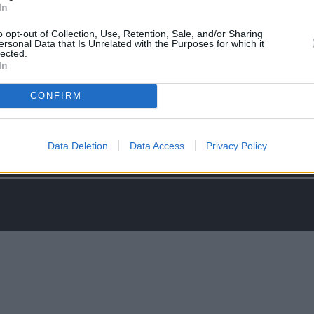
In
o opt-out of Collection, Use, Retention, Sale, and/or Sharing
ersonal Data that Is Unrelated with the Purposes for which it
lected.
In
CONFIRM
Data Deletion
Data Access
Privacy Policy