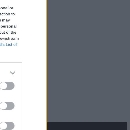
sonal or
ection to
ou may
 personal
out of the
 downstream
B’s List of