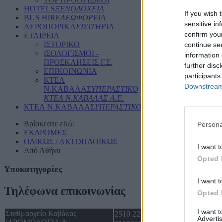
HOTELS
ΞΕΝΟΔΟΧΕΙΑ
If you wish 
BUS HIRE
ΛΕΩΦΟΡΕΙΑ
sensitive in
ΑΕΡΟΠΟΡΙΚΑ
ΕΙΣΙΤΗΡΙΑ
confirm you
ΕΤΑΙΡΕΙΑ
ΙΣΤΟΡΙΚΟ
continue se
ΙΣΟΛΟΓΙΣΜΟΙ -
information 
ΠΡΟΣΚΛΗΣΕΙΣ Γ.Σ.
further disc
ΕΠΙΚΟΙΝΩΝΙΑ
participants
ΚΤΕΛ
Downstream 
Ν.ΚΑΒΑΛΑΣ
ΥΠΕΡΑΣΤΙΚΟ
ΚΤΕΛ N.ΚΑΒΑΛΑΣ Α.Ε.
ΚΤΕΛ Ν.ΚΑΒΑΛΑΣ
ΥΠΕΡΑΣΤΙΚΟ ΚΤΕΛ N.ΚΑΒΑΛΑΣ Α.Ε
Βρίσκεστε εδώ:
Persona
ΕΚΔΡΟΜΕΣ
ΟΔΙΚΩΣ / ΑΚΤΟΠΛΟΪΚΩΣ
I want t
Από Αθήνα
Opted 
Υποκατηγορίες
I want t
Τηλέφωνα επικοινωνίας
Opted 
I want 
Σταθμαρχείο Καβάλας
2510 222294
Advertis